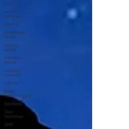
éductour
secteur
ferroviaire
éditorial
anniversaire
et fête
secteur
aérien
tourisme
nature
voyages
culturels
culture
fêtes
traditionnelles
hôtellerie
Tour-
Opérateur
DMC