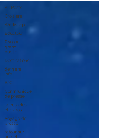
All Posts
Croisière
Workshop
Eductour
Presse
grand
public
Destinations
dernière
info
B2C
Communique
de presse
spectacles
et expos
Voyage de
presse
retour sur
un bel