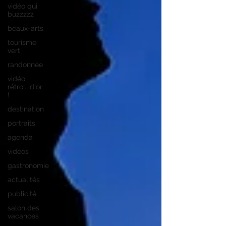
vidéo qui
buzzzzz
beaux-arts
tourisme
vert
randonnée
vidéo
rétro... d'or
!
destination
portraits
agenda
vidéos
gastronomie
actualités
publicité
salon des
vacances