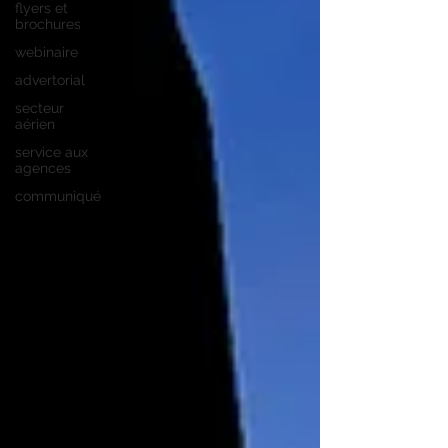
flyers et
brochures
webinaire
advertorial
secteur
aérien
service aux
agences
communiqué