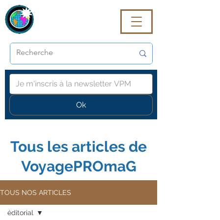
VoyagePROmaG
Ok
Tous les articles de
VoyagePROmaG
TOUS NOS ARTICLES
éditorial