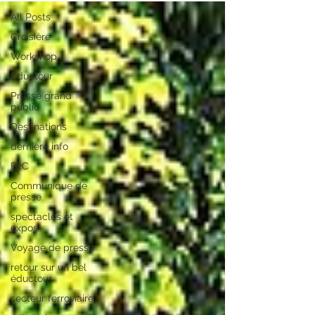
All Posts
Croisière
Workshop
Eductour
Presse grand
public
Destinations
dernière info
B2C
Communique de
presse
spectacles et
expos
Voyage de presse
retour sur un bel
éductour
secteur ferroviaire