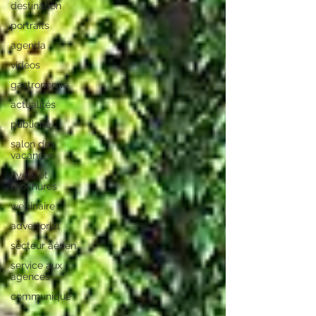
destination
portraits
agenda
vidéos
gastronomie
actualités
publicité
salon des
vacances
flyers et
brochures
webinaire
advertorial
secteur aérien
service aux
agences
communiqué