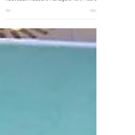
FRAM Belgique renforce sa présence
commerciale avec l’arrivée de deux
nouveaux Account Managers Toni Meo et
Alex Vanderstede À partir du 15 mars , Alex
Vanderstede rejoindra l'équipe du tour-
opérateur en Belgique et y assurera
temporairement la gestion de l’ensemble
des comptes. Il sera rejoint, dès le 15 avril
par Tony Meo . À partir de cette date, les
responsabilités seront réparties par région :
Alex Vanderstede sera votre point de
contact pour la Flandre Tony Meo sera