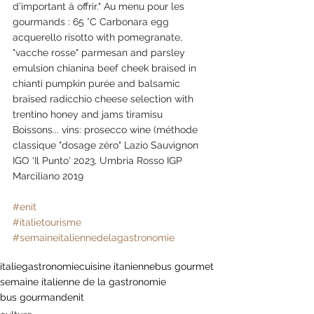
d’important à offrir." Au menu pour les 
gourmands : 65 °C Carbonara egg 
acquerello risotto with pomegranate, 
"vacche rosse" parmesan and parsley 
emulsion chianina beef cheek braised in 
chianti pumpkin purée and balsamic 
braised radicchio cheese selection with 
trentino honey and jams tiramisu 
Boissons... vins: prosecco wine (méthode 
classique "dosage zéro" Lazio Sauvignon 
IGO 'Il Punto' 2023, Umbria Rosso IGP 
Marciliano 2019
#enit
#italietourisme
#semaineitaliennedelagastronomie
italie
gastronomie
cuisine itanienne
bus gourmet
semaine italienne de la gastronomie
bus gourmand
enit