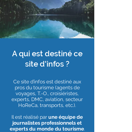
A qui est destiné ce
site d'infos ?
Ce site d’infos est destiné aux
pros du tourisme (agents de
voyages, T.-O., croisiéristes,
experts, DMC, aviation, secteur
HoReCa, transports, etc.).
Il est réalisé par
une équipe de
journalistes professionnels et
experts du monde du tourisme
.