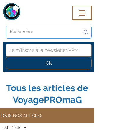
VoyagePROmaG
Ok
Tous les articles de
VoyagePROmaG
TOUS NOS ARTICLES
All Posts