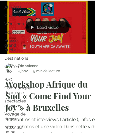
All Posts
Croisière
Workshop
Load video
Eductour
Presse
grand
public
Destinations
Eric Valenne
dernière
4 janv.
5 min de lecture
info
B2C
Workshop Afrique du
Communique
de presse
Sud « Come Find Your
spectacles
Joy » à Bruxelles
et expos
Voyage de
presse
Rencontres et interviews ( article ), infos et
liens , photos et une vidéo Dans cette vidéo
retour sur
un bel