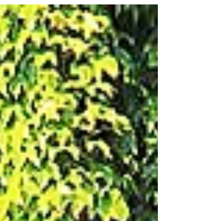
Rouches! Au programme, visite du stade et
de ses espaces privatifs avant les
présentations des produits et nouveautés
Digitrips, Brussels Airport, TAP Air Portugal,
Air Transat/Air Baltic, BT Tours et
CroisiEurope... Article évolutif: n'hésitez pas
à revenir ! Page évolutive, à savoir: ✔️= en
ligne et ֎ = en préparation Cliquez ici pour
voir les photos ✔