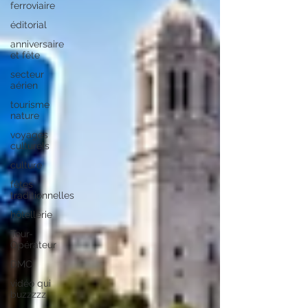
ferroviaire
éditorial
anniversaire
et fête
secteur
aérien
tourisme
nature
voyages
culturels
culture
fêtes
traditionnelles
hôtellerie
Tour-
Opérateur
DMC
vidéo qui
buzzzzz