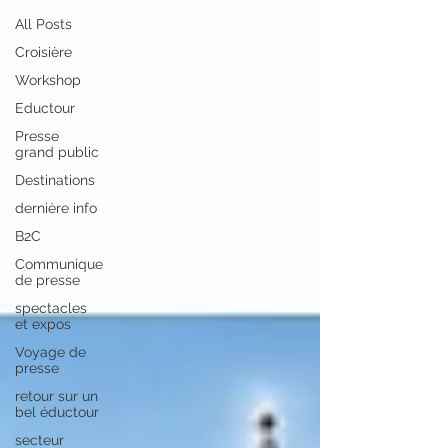
All Posts
Croisière
Workshop
Eductour
Presse
grand public
Destinations
dernière info
B2C
Communique
de presse
spectacles
et expos
Voyage de
presse
retour sur un
bel éductour
secteur