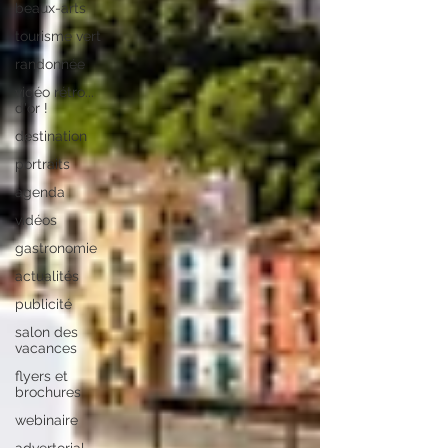
beaux-arts
tourisme vert
randonnée
vidéo rétro...
d'or !
destination
portraits
agenda
vidéos
gastronomie
actualités
publicité
salon des
vacances
flyers et
brochures
webinaire