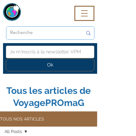
VoyagePROmaG
Ok
Tous les articles de
VoyagePROmaG
TOUS NOS ARTICLES
All Posts