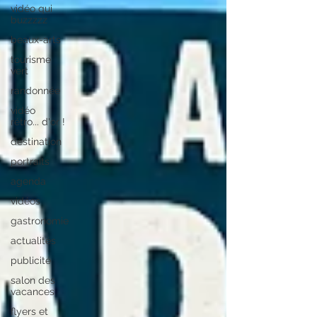
vidéo qui
buzzzzz
beaux-arts
tourisme
vert
randonnée
vidéo
rétro... d'or !
destination
portraits
agenda
vidéos
gastronomie
actualités
publicité
salon des
vacances
flyers et