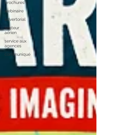
brochures
webinaire
advertorial
secteur
aérien
service aux
agences
communiqué