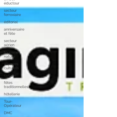
éductour
secteur
ferroviaire
éditorial
anniversaire
et fête
secteur
aérien
tourisme
nature
voyages
culturels
culture
fêtes
traditionnelles
hôtellerie
Tour-
Opérateur
DMC