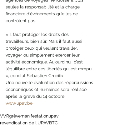
agences de voyages n’endossent plus 
seules la responsabilité et la charge 
financière d’événements qu’elles ne 
contrôlent pas.
« Il faut protéger les droits des 
travailleurs, bien sûr. Mais il faut aussi 
protéger ceux qui veulent travailler, 
voyager ou simplement exercer leur 
activité économique. Aujourd’hui, c’est 
l’équilibre entre ces libertés qui est rompu 
», conclut Sébastien Crucifix. 
Une nouvelle évaluation des répercussions 
économiques et humaines sera réalisée 
après la grève du 14 octobre
www.upav.be
VVR
grève
manifestation
upav
revendication de l'UPAV
BTC
directive européenne 2004/38/CE
Communique de presse