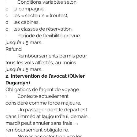
·         Conditions variables selon :
o    la compagnie,
o    les « secteurs » (routes),
o    les cabines,
o    les classes de réservation.
·         Période de flexibilité prévue 
jusqu’au 5 mars.
Refund
·         Remboursements permis pour 
tous les vols affectés, au moins 
jusqu’au 5 mars.
2. Intervention de l’avocat (Olivier 
Dugardyn)
Obligations de l’agent de voyage
·         Contexte actuellement 
considéré comme force majeure.
·         Un passager dont le départ est 
dans l’immédiat (aujourd’hui, demain, 
mardi) peut annuler sans frais :→ 
remboursement obligatoire.
·         Ne pas accepter trop vite les 