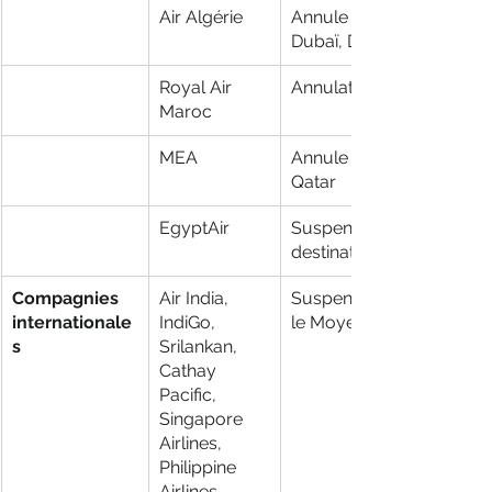
Air Algérie
Annule vols vers Amman
Dubaï, Doha
Royal Air 
Annulations multiples
Maroc
MEA
Annule vols vers Irak, Ko
Qatar
EgyptAir
Suspend vols vers 13 
destinations du Golfe
Compagnies 
Air India, 
Suspension totale des vo
internationale
IndiGo, 
le Moyen-Orient
s
Srilankan, 
Cathay 
Pacific, 
Singapore 
Airlines, 
Philippine 
Airlines, 