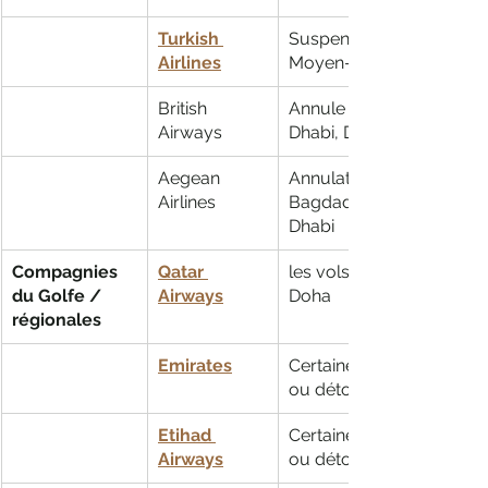
Turkish 
Suspend vols vers 10 pa
Airlines
Moyen-Orient
British 
Annule vols vers Amman
Airways
Dhabi, Dubaï, Doha et Te
Aegean 
Annulations vers Tel-Aviv,
Airlines
Bagdad, Beyrouth, Dubaï
Dhabi
Compagnies 
Qatar 
les vols ont depuis de et
du Golfe / 
Airways
Doha
régionales
Emirates
Certaines routes sont mo
ou détournées.
Etihad 
Certaines routes sont mo
Airways
ou détournées.