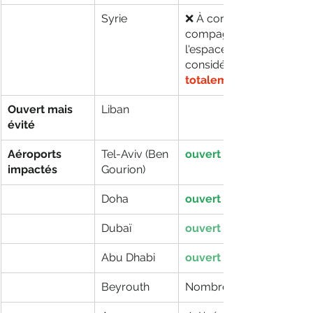
Syrie
❌ À corriger. Pour les 
compagnies européenne
l'espace aérien syrien res
considéré comme 
totalement
Ouvert mais 
Liban
évité
Aéroports 
Tel-Aviv (Ben 
ouvert 
impactés
Gourion)
Doha
ouvert
Dubaï
ouvert
Abu Dhabi
ouvert  
Beyrouth
Nombreuses annulation