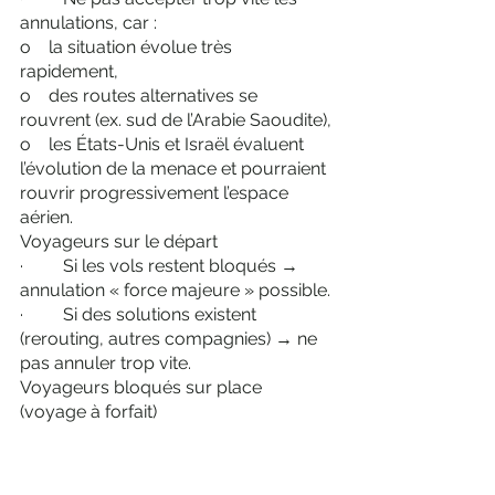
annulations, car :
o    la situation évolue très 
rapidement,
o    des routes alternatives se 
rouvrent (ex. sud de l’Arabie Saoudite),
o    les États-Unis et Israël évaluent 
l’évolution de la menace et pourraient 
rouvrir progressivement l’espace 
aérien.
Voyageurs sur le départ
·         Si les vols restent bloqués → 
annulation « force majeure » possible.
·         Si des solutions existent 
(rerouting, autres compagnies) → ne 
pas annuler trop vite.
Voyageurs bloqués sur place 
(voyage à forfait)
·         L’organisateur doit :
o    rapatrier au plus vite.
o    loger jusqu’à 3 nuits à ses frais 