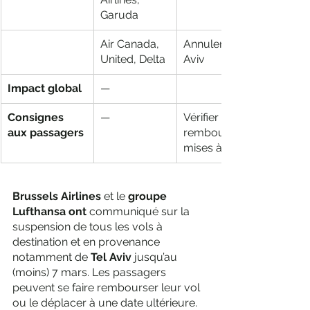
Garuda
Air Canada, 
Annulent vols vers Dubaï 
United, Delta
Aviv
Impact global
—
Consignes 
—
Vérifier statut du vol, d
aux passagers
remboursement ou repor
mises à jour continues
Brussels Airlines 
et le 
groupe 
Lufthansa ont 
communiqué sur la 
suspension de tous les vols à 
destination et en provenance 
notamment de
 Tel Aviv
 jusqu’au 
(moins) 7 mars. Les passagers 
peuvent se faire rembourser leur vol 
ou le déplacer à une date ultérieure. 