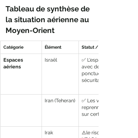
Tableau de synthèse de 
la situation aérienne au 
Moyen-Orient
Catégorie
Élément
Statut / Mesure
Espaces 
Israël
✅ L'espace aérien reste 
aériens 
avec des restrictions 
ponctuelles selon l'évolu
sécuritaire
Iran (Teheran)
✅ Les vols internationau
reprennent progressive
sur certains axes
Irak
⚠️le risque reste très élev