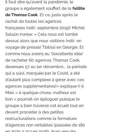
Il faut dire qu'avant la pandémie, le 
groupe a également souffert de la 
faillite 
de Thomas Cook
. Et ce, juste après le 
rachat de toutes les agences 
françaises (ndlr: septembre 2019)! Michel 
Salaün ironise: « Cela nous est tombé 
dessus alors que nous visitions (ndlr: en 
voyage de presse) Tbilissi en Géorgie. Et 
comme nous avions eu 'l’excellente idée' 
de racheter 60 agences Thomas Cook, 
devenues 57 au 1er décembre... la période 
qui a suivi, marquée par le Covid, a été 
d’autant plus complexe à gérer avec ces 
agences supplémentaires!» explique-t-il.
Mais « à quelque chose, malheur est 
bon » pourrait-on épiloguer puisque le 
groupe a bien traversé cet écueil tout en 
devant procéder à des petites 
restructurations comme la fermeture 
d’agences non rentables (passées de 180 
en 2020 à 153 en 2026). Acec ensuite 