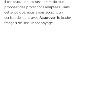
Il est crucial de les rassurer et de leur 
proposer des protections adaptées. Dans 
cette logique, nous avons souscrit un 
contrat de 5 ans avec 
Assurever
, le leader 
français de l’assurance voyage. 
A propos de la concurrence...  
"Dans notre secteur, plusieurs de nos 
confrères ont connu des évolutions 
significatives.
Le 
Groupe Marietton voyages
, un acteur 
lyonnais particulièrement performant, s’est 
imposé comme l’un des leaders de 
l’industrie du voyage. Présent sur 
l’ensemble des segments — distribution, 
groupes, et désormais davantage de tour 
operating grâce à de nombreuses 
acquisitions — il poursuit son expansion. 
Bien que tout ne soit pas financé par des 
capitaux français, son dirigeant reste 
quelqu’un de très méritant. Le groupe a 