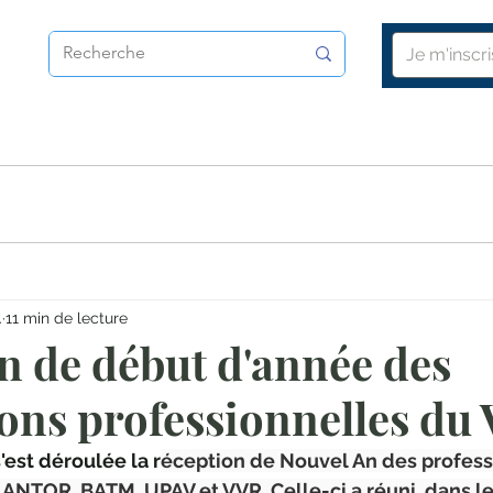
G
 !
communiqués
voyages et découvertes
vid
.
11 min de lecture
n de début d'année des
ions professionnelles du
'est déroulée la r
éception de Nouvel An des profess
 ANTOR, BATM, UPAV et VVR. Celle-ci a réuni, dans l