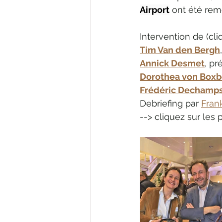
Airport
 ont été rem
Intervention de (cli
Tim Van den Bergh
Annick Desmet
, pr
Dorothea von Boxb
Frédéric Dechamp
Debriefing par 
Fran
--> cliquez sur les 