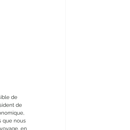
sible de 
sident de 
conomique, 
ns que nous 
 voyage, en 