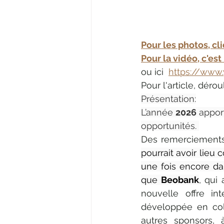
Pour les photos, cli
Pour la vidéo, c'est 
ou ici  
https://www
Pour l'article, déro
Présentation:
L’année 
2026
 appor
opportunités. 
Des remerciements
pourrait avoir lieu
une fois encore dans
que 
Beobank
, qui
nouvelle offre in
développée en coll
autres sponsors, à