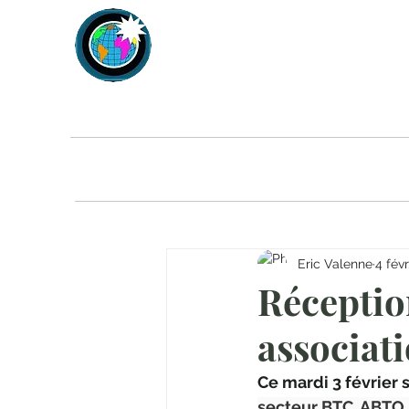
VoyagePROma
ACCUEIL
TOUS NOS ARTICLES
agenda
Eric Valenne
4 févr
Réceptio
associat
Ce mardi 3 février s
secteur BTC, ABTO,