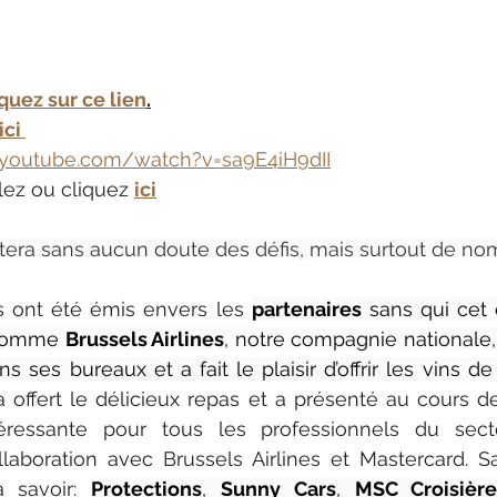
quez sur ce lien
.
ici 
.youtube.com/watch?v=sa9E4iH9dII
ulez ou cliquez 
ici
tera sans aucun doute des défis, mais surtout de n
 ont été émis envers les 
partenaires
 sans qui cet
 comme 
Brussels Airlines
, notre compagnie nationale, "
 ses bureaux et a fait le plaisir d’offrir les vins de l
 a offert le délicieux repas et a présenté au cours de
téressante pour tous les professionnels du secte
aboration avec Brussels Airlines et Mastercard. Sa
 savoir: 
Protections
, 
Sunny Cars
, 
MSC Croisière