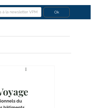
Ok
éos
 Voyage
ionnels du 
es bâtiments 