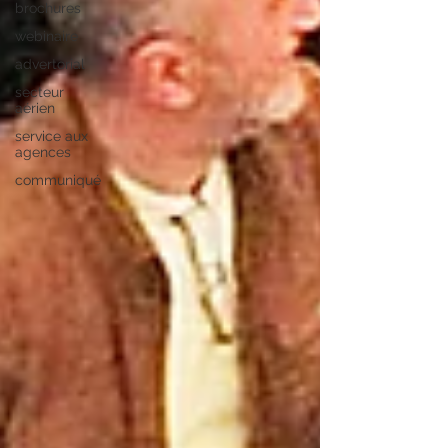
brochures
webinaire
advertorial
secteur
aérien
service aux
agences
communiqué