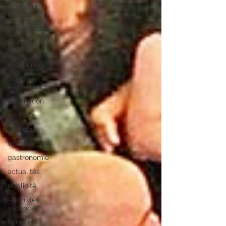
vidéo qui
buzzzzz
beaux-arts
tourisme
vert
randonnée
vidéo
rétro... d'or !
destination
portraits
agenda
vidéos
gastronomie
actualités
publicité
salon des
vacances
flyers et