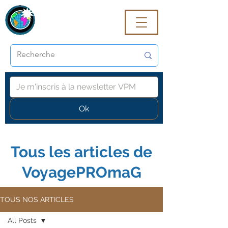
VoyagePROmaG
Ok
Tous les articles de
VoyagePROmaG
TOUS NOS ARTICLES
All Posts