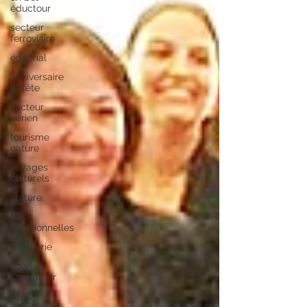
éductour
secteur
ferroviaire
éditorial
anniversaire
et fête
secteur
aérien
tourisme
nature
voyages
culturels
culture
fêtes
traditionnelles
hôtellerie
Tour-
Opérateur
DMC