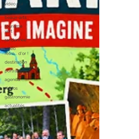
vidéo qui
buzzzzz
beaux-arts
tourisme
vert
randonnée
vidéo
rétro... d'or !
destination
portraits
agenda
vidéos
gastronomie
actualités
publicité
salon des
vacances
flyers et