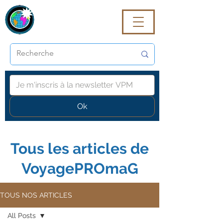
VoyagePROmaG
Ok
Tous les articles de
VoyagePROmaG
TOUS NOS ARTICLES
All Posts