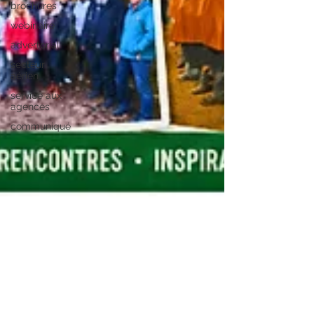
brochures
webinaire
advertorial
secteur
aérien
service aux
agences
communiqué