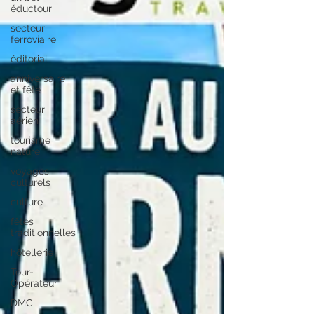
éductour
secteur
ferroviaire
éditorial
anniversaire
et fête
secteur
aérien
tourisme
nature
voyages
culturels
culture
fêtes
traditionnelles
hôtellerie
Tour-
Opérateur
DMC