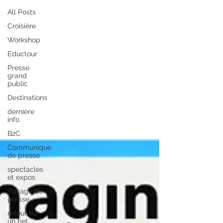
All Posts
Croisière
Workshop
Eductour
Presse
grand
public
Destinations
dernière
info
B2C
Communique
de presse
spectacles
et expos
Voyage de
presse
retour sur
un bel