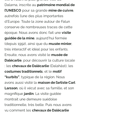
Dalarna, inscrite au 
patrimoine mondial de 
l’UNESCO
 pour sa grande 
mine de cuivre
, 
autrefois l’une des plus importantes 
d’Europe. Toute la zone autour de Falun 
conserve de nombreuses traces de cette 
époque. Nous avons donc fait une 
visite 
guidée de la mine
, aujourd’hui fermée 
(depuis 1992), ainsi que du 
musée minier
, 
très interactif et idéal pour les enfants. 
Ensuite, nous avons visité le 
musée de 
Dalécarlie
, pour découvrir la culture locale 
: les 
chevaux de Dalécarlie
 (Dalahäst), les 
costumes traditionnels
, et le 
motif 
“kurbits”
, typique de la région. Nous 
avons aussi visité la 
maison de l’artiste Carl 
Larsson
, où il vécut avec sa famille, et son 
magnifique 
jardin
. La visite guidée 
montrait une demeure suédoise 
traditionnelle, très belle. Puis nous avons 
vu comment les 
chevaux de Dalécarlie 