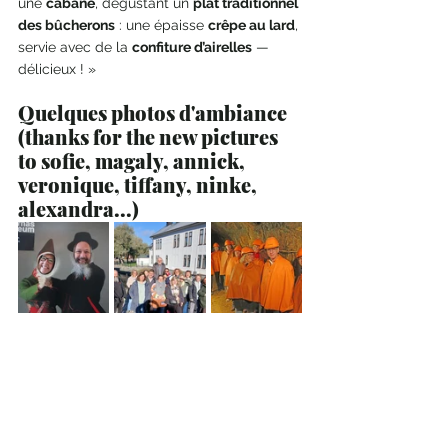
une 
cabane
, dégustant un 
plat traditionnel 
des bûcherons
 : une épaisse 
crêpe au lard
, 
servie avec de la 
confiture d’airelles
 — 
délicieux ! »
Quelques photos d'ambiance 
(thanks for the new pictures 
to sofie, magaly, annick, 
veronique, tiffany, ninke, 
alexandra...) 