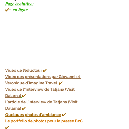
Page évolutive: 
✔️
=
 en ligne 
Vidéo de l'éductour
✔️
Vidéo des présentations par Giovanni et 
Véronique d'Imagine Travel
✔️
Vidéo de l''interview de Tatjana (Visit 
Dalarna)
✔️
L'article de l'interview de Tatjana (Visit 
Dalarna)
✔️
Quelques photos d'ambiance
 ✔️
Le portfolio de photos pour la presse B2C
✔️