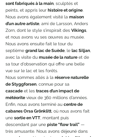
sont fabriqués à la main
, sculptés et 
peints, et appris leur 
histoire et origine
. 
Nous avons également visité la 
maison 
d’un autre artiste
, ami de Larsson, Anders 
Zorn, dont le style s’inspirait des 
Vikings
, 
et nous avons vu ses œuvres au musée. 
Nous avons ensuite fait le tour du 
septième 
grand lac de Suède
, le 
lac Siljan
, 
avec la visite du 
musée de la nature
 et de 
sa tour d’observation qui offre une belle 
vue sur le lac et les forêts.
Nous sommes allés à la 
réserve naturelle 
de Styggforsen
, connue pour sa 
cascade
 et les 
traces d’un impact de 
météorite
 vieux de 360 millions d’années. 
Enfin, nous avons terminé au 
centre de 
cabanes Orsa Grönklitt
, où nous avons fait 
une 
sortie en VTT
, montant puis 
descendant par une 
piste “flow trail”
 — 
très amusante. Nous avons déjeuné dans 