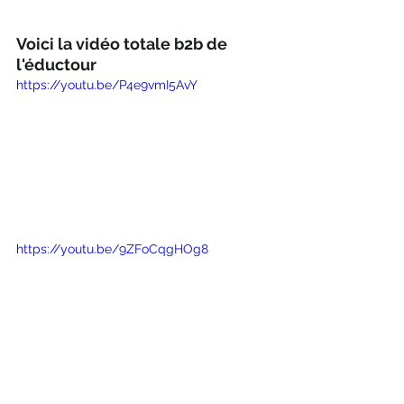
Voici la vidéo totale b2b de 
l'éductour
https://youtu.be/P4e9vmI5AvY
https://youtu.be/9ZFoCqgHOg8