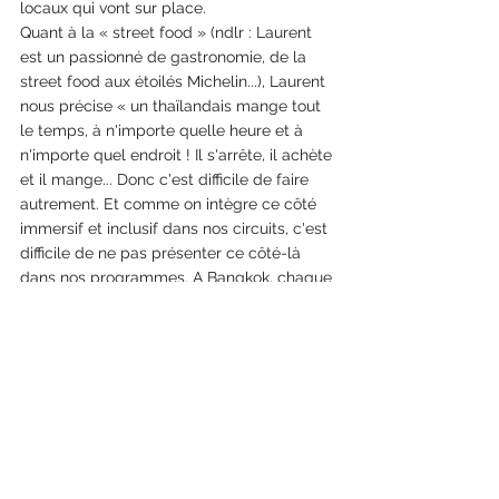
locaux qui vont sur place.
Quant à la « street food » (ndlr : Laurent 
est un passionné de gastronomie, de la 
street food aux étoilés Michelin...), Laurent 
nous précise « un thaïlandais mange tout 
le temps, à n'importe quelle heure et à 
n'importe quel endroit ! Il s'arrête, il achète 
et il mange... Donc c'est difficile de faire 
autrement. Et comme on intègre ce côté 
immersif et inclusif dans nos circuits, c'est 
difficile de ne pas présenter ce côté-là 
dans nos programmes. A Bangkok, chaque 
quartier a ses spécialités et la ville est un 
foyer de street food avec également de la 
grande gastronomie. Bref, on va vraiment 
de la gastronomie de la rue la plus 
simple… au meilleur restaurant étoilé. Car 
ici encore le
Michelin a récompensé des tables avec 
une pléthore d'étoiles. C'est vraiment 
impressionnant ! »