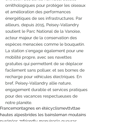
ornithologiques pour protéger les oiseaux 
et amélioration des performances 
énergétiques de ses infrastructures. Par 
ailleurs, depuis 2015, Peisey-Vallandry 
soutient le Parc National de la Vanoise, 
acteur majeur de la conservation des 
espèces menacées comme le bouquetin. 
La station s'engage également pour une 
mobilité propre, avec ses navettes 
gratuites qui permettent de se déplacer 
facilement sans polluer, et ses bornes de 
recharge pour véhicules électriques. En 
bref, Peisey-Vallandry allie nature, 
engagement durable et services pratiques 
pour des vacances respectueuses de 
notre planète.
France
montagnes en été
cyclisme
vtt
vttae
hautes alpes
brides les bains
leman moutains
pyrénées 31
friendly menuires
le queyras
Workshop